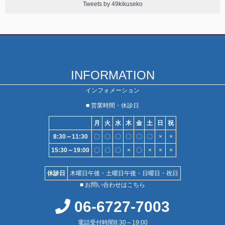
Tweets by 49kikuseko
INFORMATION
インフォメーション
■ 営業時間・休診日
月
火
水
木
金
土
日
祝
8:30～11:30
〇
〇
〇
〇
〇
〇
×
×
15:30～19:00
〇
〇
〇
×
〇
×
×
×
休診日
木曜日午後・土曜日午後・日曜日・祝日
■ お問い合わせはこちら
06-6727-7003
電話受付時間8:30～19:00